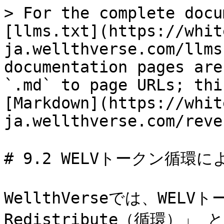
> For the complete docu
[llms.txt](https://whit
ja.wellthverse.com/llms
documentation pages are
`.md` to page URLs; thi
[Markdown](https://whit
ja.wellthverse.com/reve
# 9.2 WELVトークン循環
WellthVerseでは、WELVトー
Redistribute（循環）