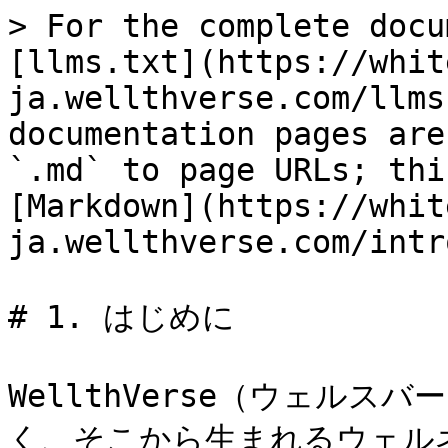
> For the complete docu
[llms.txt](https://whit
ja.wellthverse.com/llms
documentation pages are
`.md` to page URLs; thi
[Markdown](https://whit
ja.wellthverse.com/intr
# 1. はじめに

WellthVerse（ウェル
く、そこから生まれるウェル