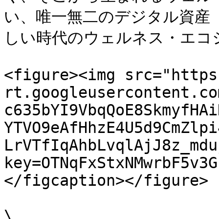
い、唯一無二のデジタル資産（
しい時代のウェルネス・エコシ
<figure><img src="https
rt.googleusercontent.co
c635bYI9VbqQoE8SkmyfHAi
YTVO9eAfHhzE4U5d9CmZlpi
LrVTfIqAhbLvqlAjJ8z_mdu
key=OTNqFxStxNMwrbF5v3G
</figcaption></figure>

\
