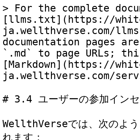
> For the complete docu
[llms.txt](https://whit
ja.wellthverse.com/llms
documentation pages are
`.md` to page URLs; thi
[Markdown](https://whit
ja.wellthverse.com/serv
# 3.4 ユーザーの参加インセ
WellthVerseでは、次
れます：
